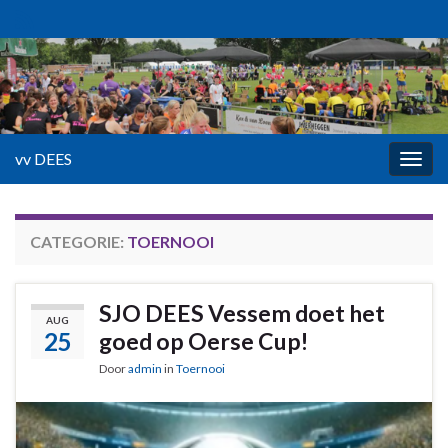
vv DEES
Togg
navig
CATEGORIE:
TOERNOOI
SJO DEES Vessem doet het
AUG
25
goed op Oerse Cup!
Door
admin
in
Toernooi