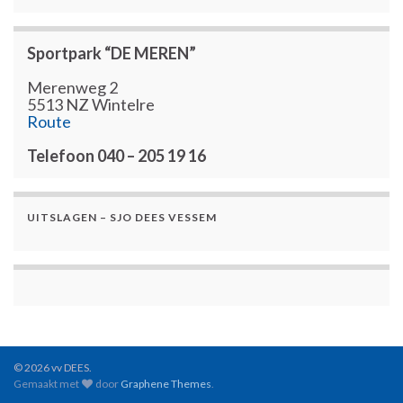
Sportpark “DE MEREN”
Merenweg 2
5513 NZ Wintelre
Route
Telefoon 040 – 205 19 16
UITSLAGEN – SJO DEES VESSEM
© 2026 vv DEES.
Gemaakt met
door
Graphene Themes
.