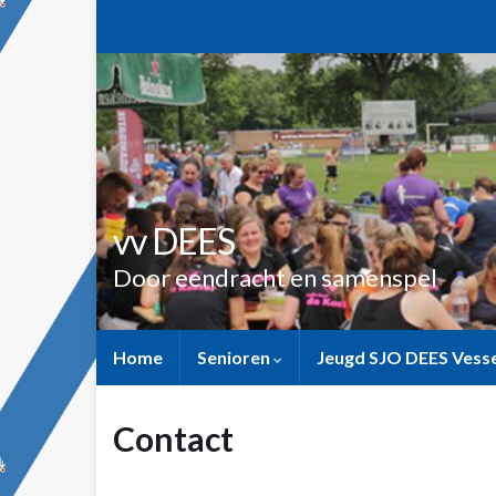
vv DEES
Door eendracht en samenspel
Home
Senioren
Jeugd SJO DEES Ves
Contact