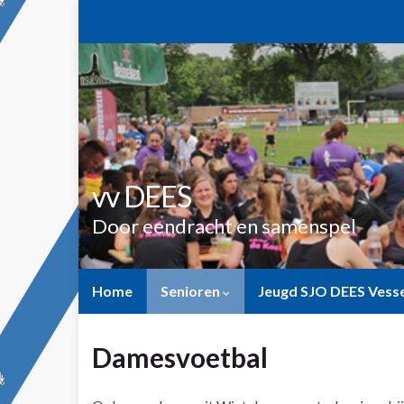
vv DEES
Door eendracht en samenspel
Home
Senioren
Jeugd SJO DEES Ves
Damesvoetbal