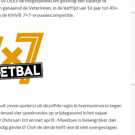
 vv DEES de mogelijkheid om gezellig een balletje te
naamd de Veterinnen, in de leeftijd van 16 jaar tot 40+.
aan de KNVB 7×7-vrouwencompetitie.
it zeven spelers) uit dezelfde regio in toernooirvorm tegen
nimaal vier speelrondes op vrijdagavond in het najaar
(februari tot en met april) . Meedoen is belangrijker dan
ndig gevierd! Ook de derde helft wordt niet overgeslagen.