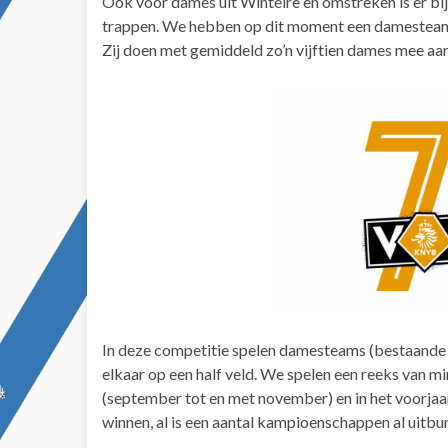
Ook voor dames uit Wintelre en omstreken is er bij
trappen. We hebben op dit moment een damesteam ge
Zij doen met gemiddeld zo’n vijftien dames mee 
In deze competitie spelen damesteams (bestaande u
elkaar op een half veld. We spelen een reeks van mi
(september tot en met november) en in het voorjaar 
winnen, al is een aantal kampioenschappen al uitbu