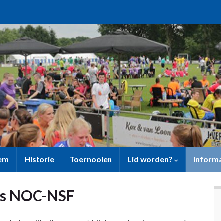
sem
Historie
Toernooien
Lid worden?
Inform
els NOC-NSF