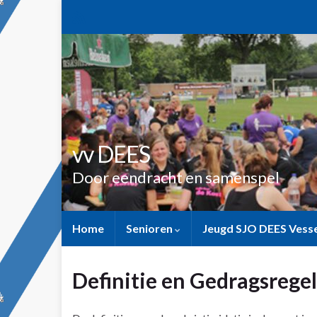
vv DEES
Door eendracht en samenspel
Home
Senioren
Jeugd SJO DEES Ves
Definitie en Gedragsreg