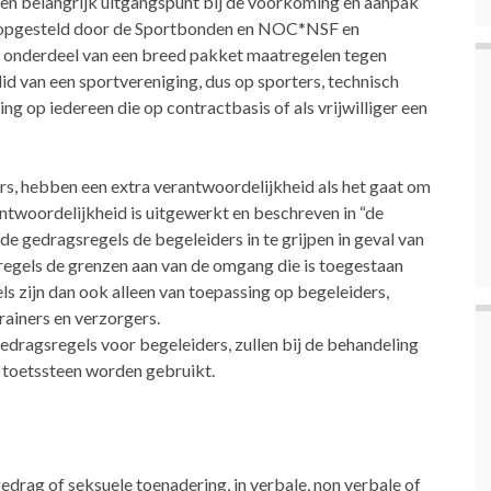
s een belangrijk uitgangspunt bij de voorkoming en aanpak
e is opgesteld door de Sportbonden en NOC*NSF en
 onderdeel van een breed pakket maatregelen tegen
 lid van een sportvereniging, dus op sporters, technisch
ing op iedereen die op contractbasis of als vrijwilliger een
rs, hebben een extra verantwoordelijkheid als het gaat om
ntwoordelijkheid is uitgewerkt en beschreven in “de
de gedragsregels de begeleiders in te grijpen in geval van
regels de grenzen aan van de omgang die is toegestaan
ls zijn dan ook alleen van toepassing op begeleiders,
rainers en verzorgers.
 gedragsregels voor begeleiders, zullen bij de behandeling
s toetssteen worden gebruikt.
gedrag of seksuele toenadering, in verbale, non verbale of