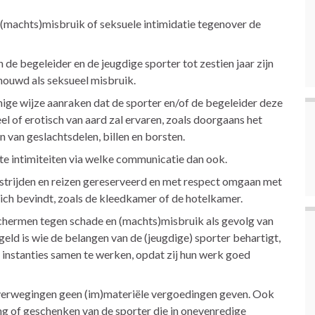
(machts)misbruik of seksuele intimidatie tegenover de
 de begeleider en de jeugdige sporter tot zestien jaar zijn
ouwd als seksueel misbruik.
ige wijze aanraken dat de sporter en/of de begeleider deze
el of erotisch van aard zal ervaren, zoals doorgaans het
n van geslachtsdelen, billen en borsten.
te intimiteiten via welke communicatie dan ook.
edstrijden en reizen gereserveerd en met respect omgaan met
zich bevindt, zoals de kleedkamer of de hotelkamer.
schermen tegen schade en (machts)misbruik als gevolg van
eld is wie de belangen van de (jeugdige) sporter behartigt,
 instanties samen te werken, opdat zij hun werk goed
 overwegingen geen (im)materiële vergoedingen geven. Ook
ng of geschenken van de sporter die in onevenredige