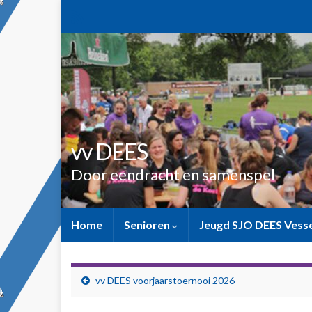
vv DEES
Door eendracht en samenspel
Home
Senioren
Jeugd SJO DEES Ves
vv DEES voorjaarstoernooi 2026