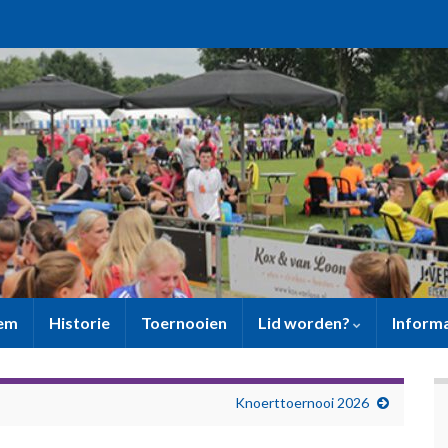
sem
Historie
Toernooien
Lid worden?
Inform
Knoerttoernooi 2026