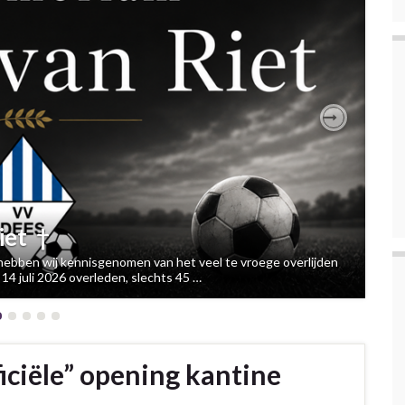
Next
iet †
d hebben wij kennisgenomen van het veel te vroege overlijden
14 juli 2026 overleden, slechts 45 …
iciële” opening kantine