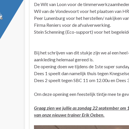
De Wit van Loon voor de timmerwerkzaamheden
Wil van de Vondevoort voor het plaatsen van HR
Peer Lunenburg voor het herstellen/ nakijken van 
Firma Reniers voor de afvalverwerking.
Stein Schenning (Eco-support) voor het begeleide
Bij het schrijven van dit stukje zijn we al een he
aankleding helemaal gereed is.
De opening doen we tijdens de 1ste super sunday 
Dees 1 speelt dan namelijk thuis tegen Knegsel
Dees 2 speelt tegen SBC 11 om 12.00u en Dees 3 
Om deze opening een feestelijk tintje mee te g
Graag zien we jullie as zondag 22 september om 
van onze nieuwe trainer Erik Oeben.