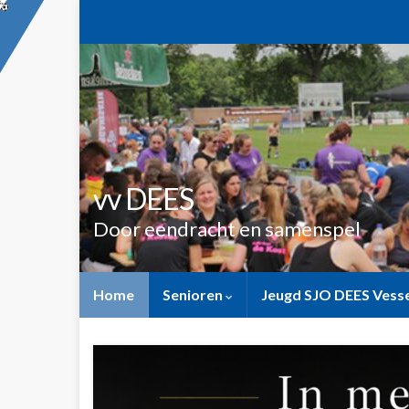
vv DEES
Door eendracht en samenspel
Home
Senioren
Jeugd SJO DEES Ves