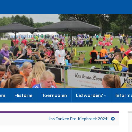
sem
Historie
Toernooien
Lid worden?
Inform
Jos Fonken Ere-Klepbroek 2024!