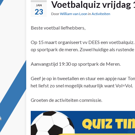
Voetbalquiz vrijdag
JAN
23
Door
William van Loon
in
Activiteiten
Beste voetbal liefhebbers,
Op 15 maart organiseert vv DEES een voetbalquiz. 
op sportpark de meren. Zowel huidige als rustende 
Aanvangstijd 19:30 op sportpark de Meren.
Geef
je op in tweetallen en stuur een appje naar T
het liefst zo snel mogelijk natuurlijk want Vol=Vol.
Groeten de activiteiten commissie.